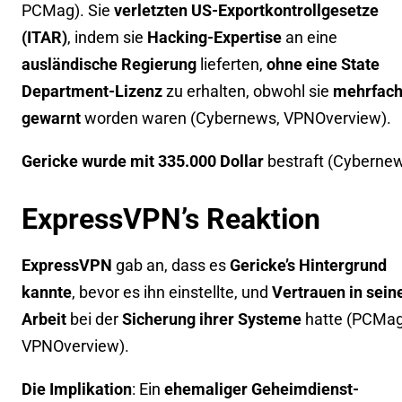
PCMag
). Sie
verletzten US-Exportkontrollgesetze
(ITAR)
, indem sie
Hacking-Expertise
an eine
ausländische Regierung
lieferten,
ohne eine State
Department-Lizenz
zu erhalten, obwohl sie
mehrfac
gewarnt
worden waren (
Cybernews
,
VPNOverview
).
Gericke wurde mit 335.000 Dollar
bestraft (
Cyberne
ExpressVPN’s Reaktion
ExpressVPN
gab an, dass es
Gericke’s Hintergrund
kannte
, bevor es ihn einstellte, und
Vertrauen in sein
Arbeit
bei der
Sicherung ihrer Systeme
hatte (
PCMa
VPNOverview
).
Die Implikation
: Ein
ehemaliger Geheimdienst-