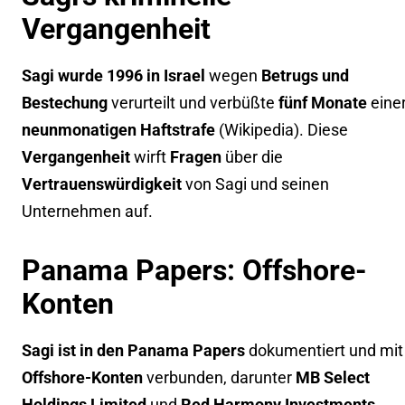
Vergangenheit
Sagi wurde 1996 in Israel
wegen
Betrugs und
Bestechung
verurteilt und verbüßte
fünf Monate
eine
neunmonatigen Haftstrafe
(
Wikipedia
). Diese
Vergangenheit
wirft
Fragen
über die
Vertrauenswürdigkeit
von Sagi und seinen
Unternehmen auf.
Panama Papers: Offshore-
Konten
Sagi ist in den Panama Papers
dokumentiert und mi
Offshore-Konten
verbunden, darunter
MB Select
Holdings Limited
und
Red Harmony Investments