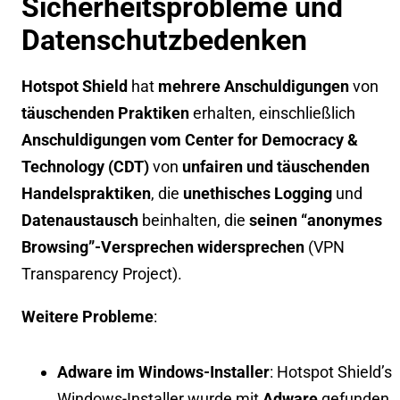
Sicherheitsprobleme und
Datenschutzbedenken
Hotspot Shield
hat
mehrere Anschuldigungen
von
täuschenden Praktiken
erhalten, einschließlich
Anschuldigungen vom Center for Democracy &
Technology (CDT)
von
unfairen und täuschenden
Handelspraktiken
, die
unethisches Logging
und
Datenaustausch
beinhalten, die
seinen “anonymes
Browsing”-Versprechen widersprechen
(
VPN
Transparency Project
).
Weitere Probleme
:
Adware im Windows-Installer
: Hotspot Shield’s
Windows-Installer wurde mit
Adware
gefunden