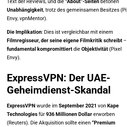
Text der Reviews, und die
“About”-Seiten
betonen
Unabhängigkeit
, trotz des gemeinsamen Besitzes (
Pi
Envy
,
vpnMentor
).
Die Implikation
: Dies ist vergleichbar mit einem
Filmregisseur, der seine eigene Filmkritik schreibt
–
fundamental kompromittiert
die
Objektivität
(
Pixel
Envy
).
ExpressVPN: Der UAE-
Geheimdienst-Skandal
ExpressVPN
wurde im
September 2021
von
Kape
Technologies
für
936 Millionen Dollar
erworben
(
Reuters
). Die Akquisition sollte einen
“Premium