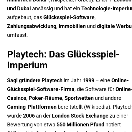
und Dubai
ansässig und hat ein
Technologie-Imperi
aufgebaut, das
Glücksspiel-Software
,
Zahlungsabwicklung
,
Immobilien
und
digitale Werb
umfasst.
Playtech: Das Glücksspiel-
Imperium
Sagi gründete Playtech
im Jahr
1999
– eine
Online-
Glücksspiel-Software-Firma
, die Software für
Online
Casinos
,
Poker-Räume
,
Sportwetten
und andere
Gaming-Plattformen
bereitstellt (
Wikipedia
). Playtec
wurde
2006
an der
London Stock Exchange
zu einer
Bewertung von etwa
550 Millionen Pfund
notiert