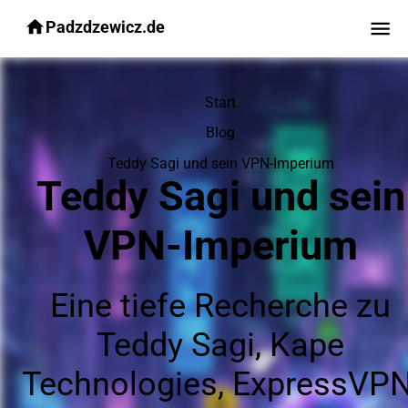
Padzdzewicz.de
Start
Blog
Teddy Sagi und sein VPN-Imperium
Teddy Sagi und sein
VPN-Imperium
Eine tiefe Recherche zu
Teddy Sagi, Kape
Technologies, ExpressVPN