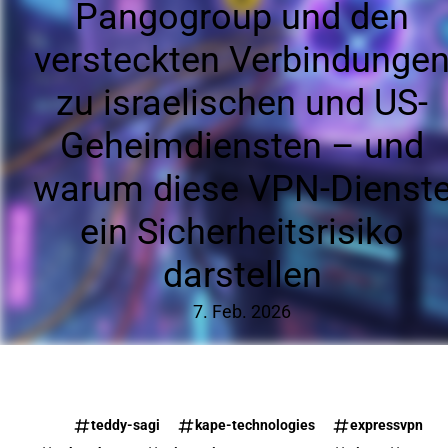
Pangogroup und den
versteckten Verbindunge
zu israelischen und US-
Geheimdiensten – und
warum diese VPN-Dienst
ein Sicherheitsrisiko
darstellen
7. Feb. 2026
teddy-sagi
kape-technologies
expressvpn