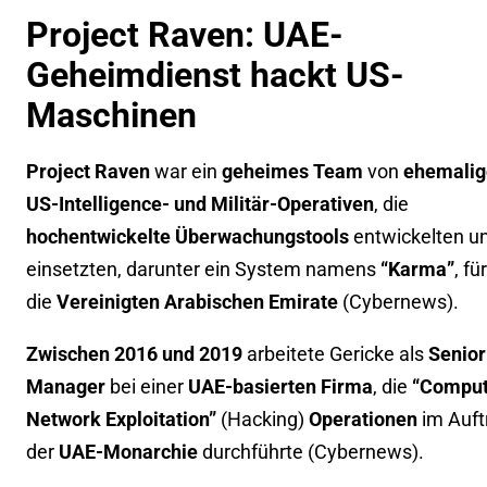
Project Raven: UAE-
Geheimdienst hackt US-
Maschinen
Project Raven
war ein
geheimes Team
von
ehemalig
US-Intelligence- und Militär-Operativen
, die
hochentwickelte Überwachungstools
entwickelten u
einsetzten, darunter ein System namens
“Karma”
, für
die
Vereinigten Arabischen Emirate
(
Cybernews
).
Zwischen 2016 und 2019
arbeitete Gericke als
Senior
Manager
bei einer
UAE-basierten Firma
, die
“Comput
Network Exploitation”
(Hacking)
Operationen
im Auft
der
UAE-Monarchie
durchführte (
Cybernews
).