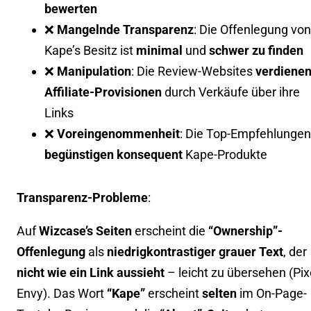
bewerten
❌
Mangelnde Transparenz
: Die Offenlegung von
Kape’s Besitz ist
minimal
und
schwer zu finden
❌
Manipulation
: Die Review-Websites
verdiene
Affiliate-Provisionen
durch Verkäufe über ihre
Links
❌
Voreingenommenheit
: Die Top-Empfehlungen
begünstigen konsequent
Kape-Produkte
Transparenz-Probleme
:
Auf
Wizcase’s Seiten
erscheint die
“Ownership”-
Offenlegung
als
niedrigkontrastiger grauer Text
, der
nicht wie ein Link aussieht
– leicht zu übersehen (
Pix
Envy
). Das Wort
“Kape”
erscheint
selten
im On-Page-