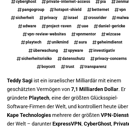
cyberghost
private-internet-access
pia
zenma
pangogroup
hotspot-shield
betternet
vpn
sicherheit
privacy
israel
crossrider
malwa
adware
project-raven
uae
daniel-gericke
vpn-review-websites
vpnmentor
wizcase
playtech
unikmind
aura
geheimdienst
überwachung
spyware
investigativ
sicherheitsrisiko
datenschutz
privacy-concerns
boycott
trust
transparenz
Teddy Sagi
ist ein israelischer Milliardär mit einem
geschätzten Vermögen von
7,1 Milliarden Dollar
. Er
gründete
Playtech
, eine der größten Glücksspiel-
Software-Firmen der Welt, und kontrolliert heute über
Kape Technologies
mehrere der größten
VPN-Dienst
der Welt – darunter
ExpressVPN
,
CyberGhost
,
Privat