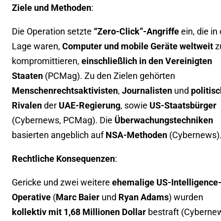
Ziele und Methoden
:
Die Operation setzte
“Zero-Click”-Angriffe
ein, die in
Lage waren,
Computer und mobile Geräte weltweit
z
kompromittieren,
einschließlich in den Vereinigten
Staaten
(
PCMag
). Zu den Zielen gehörten
Menschenrechtsaktivisten
,
Journalisten
und
politis
Rivalen
der
UAE-Regierung
, sowie
US-Staatsbürger
(
Cybernews
,
PCMag
). Die
Überwachungstechniken
basierten angeblich auf
NSA-Methoden
(
Cybernews
)
Rechtliche Konsequenzen
:
Gericke und zwei weitere
ehemalige US-Intelligence
Operative
(
Marc Baier
und
Ryan Adams
) wurden
kollektiv mit 1,68 Millionen Dollar
bestraft (
Cyberne