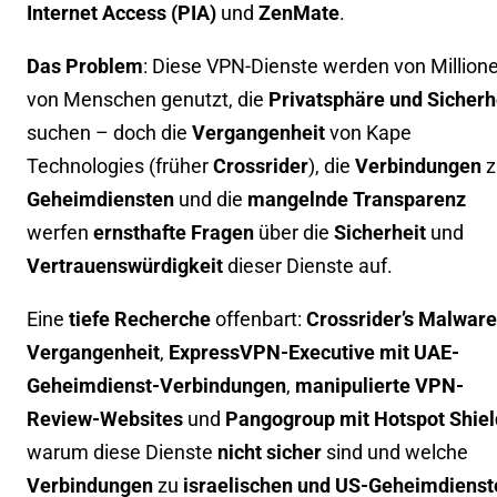
Internet Access (PIA)
und
ZenMate
.
Das Problem
: Diese VPN-Dienste werden von Million
von Menschen genutzt, die
Privatsphäre und Sicherh
suchen – doch die
Vergangenheit
von Kape
Technologies (früher
Crossrider
), die
Verbindungen
z
Geheimdiensten
und die
mangelnde Transparenz
werfen
ernsthafte Fragen
über die
Sicherheit
und
Vertrauenswürdigkeit
dieser Dienste auf.
Eine
tiefe Recherche
offenbart:
Crossrider’s Malware
Vergangenheit
,
ExpressVPN-Executive mit UAE-
Geheimdienst-Verbindungen
,
manipulierte VPN-
Review-Websites
und
Pangogroup mit Hotspot Shiel
warum diese Dienste
nicht sicher
sind und welche
Verbindungen
zu
israelischen und US-Geheimdienst