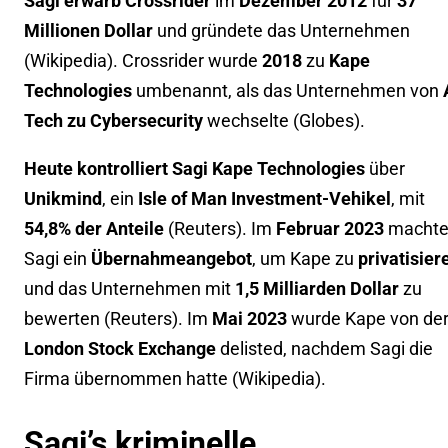
Sagi erwarb Crossrider
im
Dezember 2012
für
37
Millionen Dollar
und gründete das Unternehmen
(
Wikipedia
). Crossrider wurde
2018
zu
Kape
Technologies
umbenannt, als das Unternehmen von
Tech zu Cybersecurity
wechselte (
Globes
).
Heute kontrolliert Sagi Kape Technologies
über
Unikmind
, ein
Isle of Man Investment-Vehikel
, mit
54,8% der Anteile
(
Reuters
). Im
Februar 2023
macht
Sagi ein
Übernahmeangebot
, um Kape zu
privatisier
und das Unternehmen mit
1,5 Milliarden Dollar
zu
bewerten (
Reuters
). Im
Mai 2023
wurde Kape von de
London Stock Exchange
delisted, nachdem Sagi die
Firma übernommen hatte (
Wikipedia
).
Sagi’s kriminelle