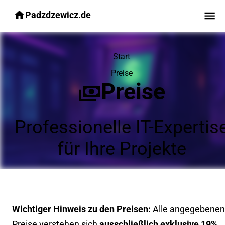
Padzdzewicz.de
Start
Preise
Preise
Professionelle IT-Expertis
für Ihre Projekte
Wichtiger Hinweis zu den Preisen:
Alle angegebenen
Preise verstehen sich
ausschließlich exklusive 19%