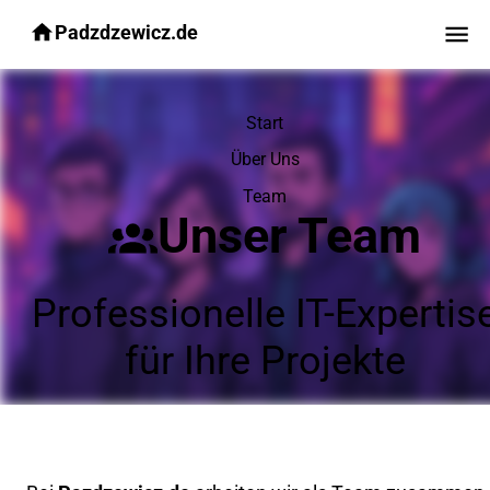
Padzdzewicz.de
Start
Über Uns
Team
Unser Team
Professionelle IT-Expertis
für Ihre Projekte